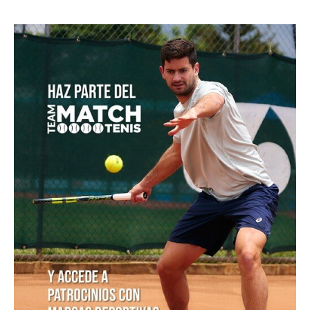
Ben Shelton, a por un hito no visto en Montreal desde
hace tres décadas
[Video] De Miñaur cedió ante Norrie pero se llevó el
punto de la jornada en Montreal