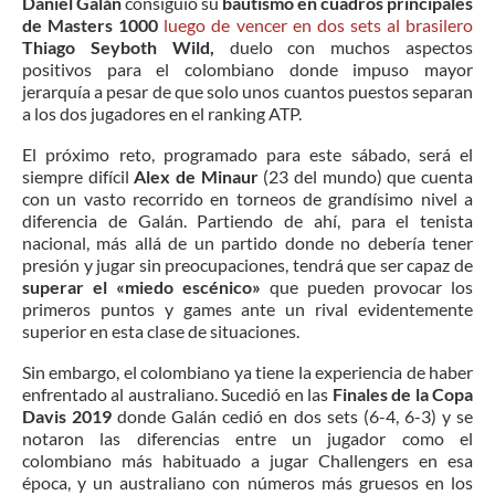
Daniel Galán
consiguió su
bautismo en cuadros principales
de Masters 1000
luego de vencer en dos sets al brasilero
Thiago Seyboth Wild,
duelo con muchos aspectos
positivos para el colombiano donde impuso mayor
jerarquía a pesar de que solo unos cuantos puestos separan
a los dos jugadores en el ranking ATP.
El próximo reto, programado para este sábado, será el
siempre difícil
Alex de Minaur
(23 del mundo) que cuenta
con un vasto recorrido en torneos de grandísimo nivel a
diferencia de Galán. Partiendo de ahí, para el tenista
nacional, más allá de un partido donde no debería tener
presión y jugar sin preocupaciones, tendrá que ser capaz de
superar el «miedo escénico»
que pueden provocar los
primeros puntos y games ante un rival evidentemente
superior en esta clase de situaciones.
Sin embargo, el colombiano ya tiene la experiencia de haber
enfrentado al australiano. Sucedió en las
Finales de la Copa
Davis 2019
donde Galán cedió en dos sets (6-4, 6-3) y se
notaron las diferencias entre un jugador como el
colombiano más habituado a jugar Challengers en esa
época, y un australiano con números más gruesos en los