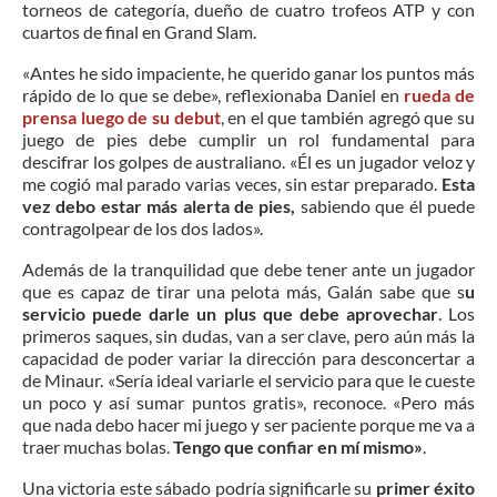
torneos de categoría, dueño de cuatro trofeos ATP y con
cuartos de final en Grand Slam.
«Antes he sido impaciente, he querido ganar los puntos más
rápido de lo que se debe», reflexionaba Daniel en
rueda de
prensa luego de su debut
, en el que también agregó que su
juego de pies debe cumplir un rol fundamental para
descifrar los golpes de australiano. «Él es un jugador veloz y
me cogió mal parado varias veces, sin estar preparado.
Esta
vez debo estar más alerta de pies,
sabiendo que él puede
contragolpear de los dos lados».
Además de la tranquilidad que debe tener ante un jugador
que es capaz de tirar una pelota más, Galán sabe que s
u
servicio puede darle un plus que debe aprovechar
. Los
primeros saques, sin dudas, van a ser clave, pero aún más la
capacidad de poder variar la dirección para desconcertar a
de Minaur. «Sería ideal variarle el servicio para que le cueste
un poco y así sumar puntos gratis», reconoce. «Pero más
que nada debo hacer mi juego y ser paciente porque me va a
traer muchas bolas.
Tengo que confiar en mí mismo»
.
Una victoria este sábado podría significarle su
primer éxito