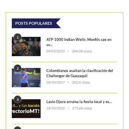
POSTS POPULARES
1
ATP 1000 Indian Wells: Monfils cae en
su...
09/03/2023
204,9K vistas
2
Colombianos asaltan la clasificación del
Challenger de Guayaquil
28/10/2017
202,K vistas
3
Laslo Djere arruina la fiesta local y es...
18/10/2020
175,6K vistas