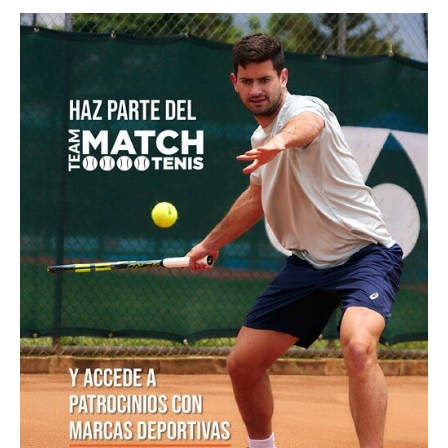
Jódar le repite la dosis a Musetti y se anota en
octavos de Montreal
El Masters de Canadá y el hecho que no vivía desde
1996: Conozca de que se trata
Emanuela Lares y Alicia Londoño, colombianas
nacidas en Estados Unidos, ilusionan al tenis nacional
Ben Shelton, a por un hito no visto en Montreal desde
hace tres décadas