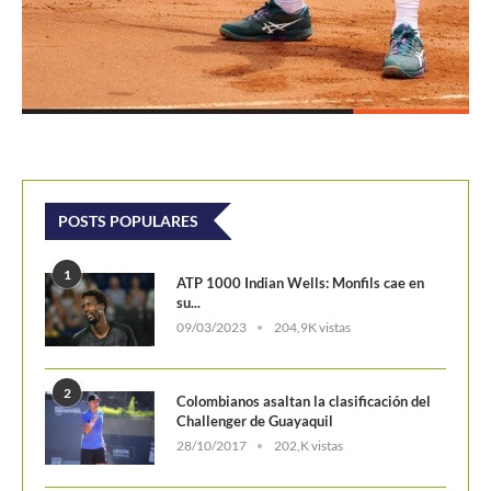
POSTS POPULARES
1
ATP 1000 Indian Wells: Monfils cae en
su...
09/03/2023
204,9K vistas
2
Colombianos asaltan la clasificación del
Challenger de Guayaquil
28/10/2017
202,K vistas