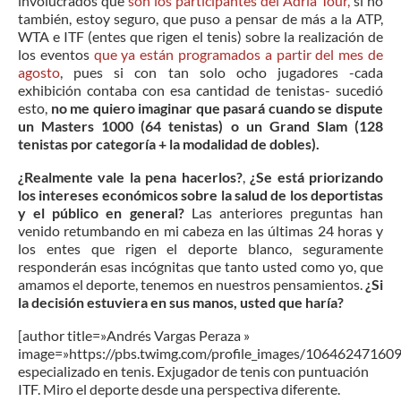
involucrados que
son los participantes del Adria Tour,
si no
también, estoy seguro, que puso a pensar de más a la ATP,
WTA e ITF (entes que rigen el tenis) sobre la realización de
los eventos
que ya están programados a partir del mes de
agosto
, pues si con tan solo ocho jugadores -cada
exhibición contaba con esa cantidad de tenistas- sucedió
esto,
no me quiero imaginar que pasará cuando se dispute
un Masters 1000 (64 tenistas) o un Grand Slam (128
tenistas por categoría + la modalidad de dobles).
¿Realmente vale la pena hacerlos?
,
¿Se está priorizando
los intereses económicos sobre la salud de los deportistas
y el público en general?
Las anteriores preguntas han
venido retumbando en mi cabeza en las últimas 24 horas y
los entes que rigen el deporte blanco, seguramente
responderán esas incógnitas que tanto usted como yo, que
amamos el deporte, tenemos en nuestros pensamientos.
¿Si
la decisión estuviera en sus manos, usted que haría?
[author title=»Andrés Vargas Peraza »
image=»https://pbs.twimg.com/profile_images/1064624716
especializado en tenis. Exjugador de tenis con puntuación
ITF. Miro el deporte desde una perspectiva diferente.