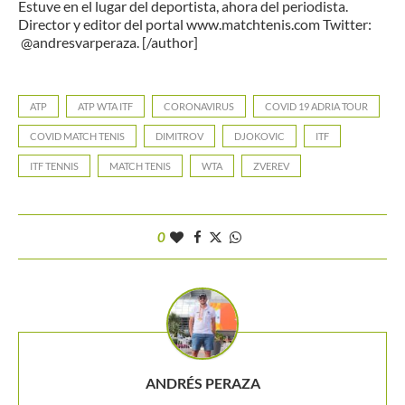
Estuve en el lugar del deportista, ahora del periodista.
Director y editor del portal www.matchtenis.com Twitter:
@andresvarperaza. [/author]
ATP
ATP WTA ITF
CORONAVIRUS
COVID 19 ADRIA TOUR
COVID MATCH TENIS
DIMITROV
DJOKOVIC
ITF
ITF TENNIS
MATCH TENIS
WTA
ZVEREV
0
ANDRÉS PERAZA