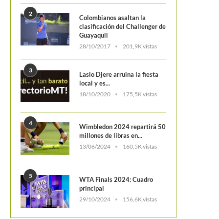
2
Colombianos asaltan la
clasificación del Challenger de
Guayaquil
28/10/2017
201,9K vistas
3
Laslo Djere arruina la fiesta
local y es...
18/10/2020
175,5K vistas
4
Wimbledon 2024 repartirá 50
millones de libras en...
13/06/2024
160,5K vistas
5
WTA Finals 2024: Cuadro
principal
29/10/2024
156,6K vistas