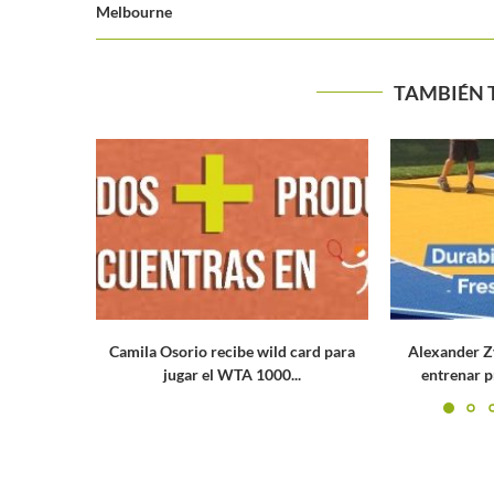
Melbourne
TAMBIÉN 
ecibe wild card para
Alexander Zverev: “Si no podemos
 WTA 1000...
entrenar previo al Abierto de...