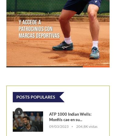
ikori escapa de la trampa
Dos juveniles sudamericanos esta
ropuesta por Herbert
como sparring en las ATP Finals..
POSTS POPULARES
1
ATP 1000 Indian Wells:
Monfils cae en su...
09/03/2023
204,8K vistas