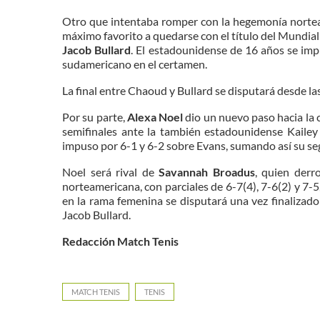
Otro que intentaba romper con la hegemonía norteam
máximo favorito a quedarse con el título del Mundial 
Jacob Bullard
. El estadounidense de 16 años se imp
sudamericano en el certamen.
La final entre Chaoud y Bullard se disputará desde l
Por su parte,
Alexa Noel
dio un nuevo paso hacia la 
semifinales ante la también estadounidense Kailey
impuso por 6-1 y 6-2 sobre Evans, sumando así su se
Noel será rival de
Savannah Broadus
, quien derr
norteamericana, con parciales de 6-7(4), 7-6(2) y 7-5,
en la rama femenina se disputará una vez finalizad
Jacob Bullard.
Redacción Match Tenis
MATCH TENIS
TENIS