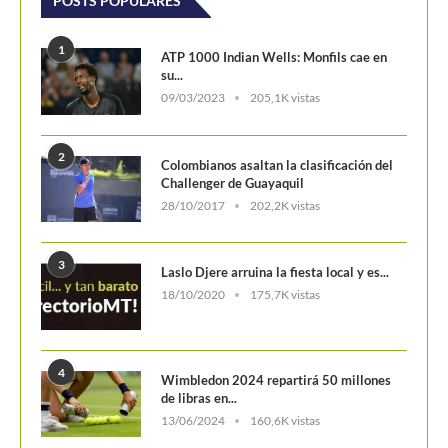
POSTS POPULARES
1
ATP 1000 Indian Wells: Monfils cae en
su...
09/03/2023
205,1K vistas
2
Colombianos asaltan la clasificación del
Challenger de Guayaquil
28/10/2017
202,2K vistas
3
Laslo Djere arruina la fiesta local y es...
18/10/2020
175,7K vistas
4
Wimbledon 2024 repartirá 50 millones
de libras en...
13/06/2024
160,6K vistas