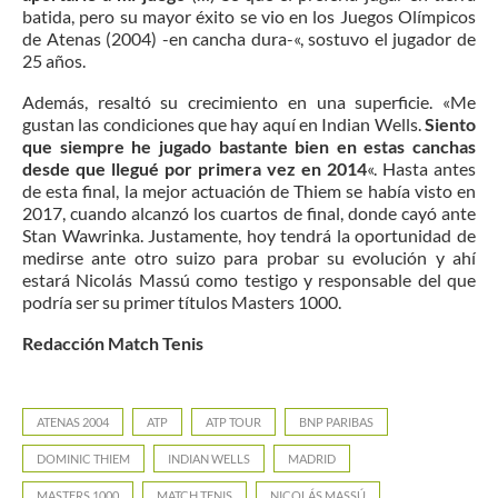
batida, pero su mayor éxito se vio en los Juegos Olímpicos
de Atenas (2004) -en cancha dura-«, sostuvo el jugador de
25 años.
Además, resaltó su crecimiento en una superficie. «Me
gustan las condiciones que hay aquí en Indian Wells.
Siento
que siempre he jugado bastante bien en estas canchas
desde que llegué por primera vez en 2014
«. Hasta antes
de esta final, la mejor actuación de Thiem se había visto en
2017, cuando alcanzó los cuartos de final, donde cayó ante
Stan Wawrinka. Justamente, hoy tendrá la oportunidad de
medirse ante otro suizo para probar su evolución y ahí
estará Nicolás Massú como testigo y responsable del que
podría ser su primer títulos Masters 1000.
Redacción Match Tenis
ATENAS 2004
ATP
ATP TOUR
BNP PARIBAS
DOMINIC THIEM
INDIAN WELLS
MADRID
MASTERS 1000
MATCH TENIS
NICOLÁS MASSÚ