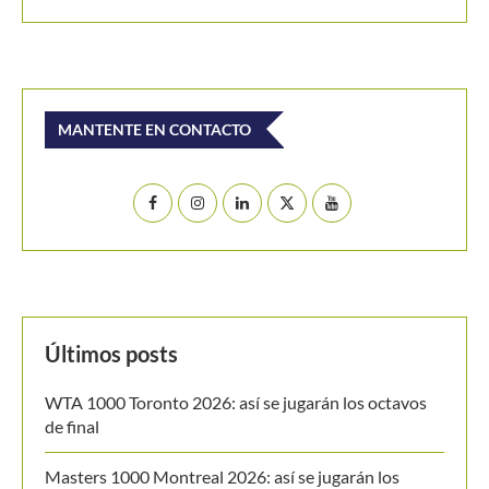
Últimos posts
WTA 1000 Toronto 2026: así se jugarán los octavos
de final
Masters 1000 Montreal 2026: así se jugarán los
octavos de final
Thiago Tirante accede por 2° Masters 1000 al hilo a
octavos de final
Masters 1000 Montreal 2026: Joao Fonseca, primer
brasileño en octavos de final desde 2004
Masters 1000 Montreal 2026: programación del
sábado 8 de agosto