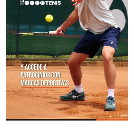
POSTS POPULARES
1
ATP 1000 Indian Wells: Monfils cae en
su...
09/03/2023
205,K vistas
2
Colombianos asaltan la clasificación del
Challenger de Guayaquil
28/10/2017
202,1K vistas