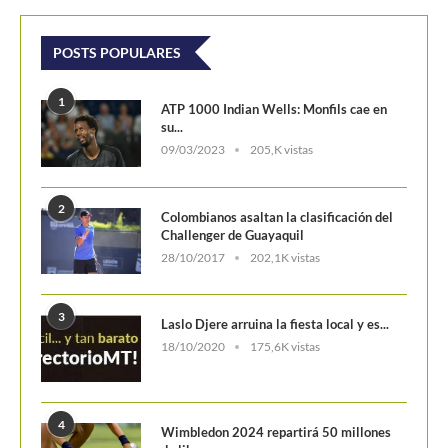
3
Laslo Djere arruina la fiesta local y es...
18/10/2020
175,6K vistas
4
Wimbledon 2024 repartirá 50 millones
de libras en...
13/06/2024
160,6K vistas
5
WTA Finals 2024: Cuadro principal
29/10/2024
156,7K vistas