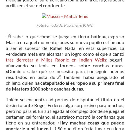
arcilla en el sur del continente.
Foto tomada de: Publimetro (Chile)
“Él sabe lo que cómo se juega en tierra batida», expresó
Massú en aquel momento, pues su nuevo pupilo es llamado
a ser el sucesor de Rafael Nadal en esta superficie. La
verdadera meta era alcanzar un logro como el que alcanzó
tras derrotar a Milos Raonic en Indian Wells
: seguri
afianzando su tenis en torneos sobre canchas duras.
«Dominic sabe qué se necesita para conseguir buenos
resultados en pista dura”, también había asegurado el
chileno, quien
ha catapultado al europeo a su primera final
de Masters 1000 sobre canchas duras
.
Thiem se encuentra ad-portas de disputar el título en el
desierto ante Roger Federer, algo sorpresivo para muchos,
pero no para él. En su llegada al complejo donde se juega el
certamen californiano, el austriaco mostró la confianza que
tiene en su entrenador. «
Hay muchas cosas que puede
aportarle a mi juego
(…) Sé que él prefería jugar en tierra